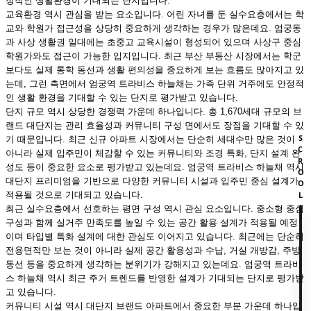
정적인 생활환경이 기대되는 단지입니다.
교육환경 역시 관심을 받는 요소입니다. 어린 자녀를 둔 실수요층에서는 학
교와 학원가 접근성을 상당히 중요하게 생각하는 경우가 많은데요. 엄궁동
과 사상 생활권 일대에는 초중고 교육시설이 형성되어 있으며 사상구 중심
학원가와도 접근이 가능한 입지입니다. 최근 부산 부동산 시장에서는 학군
보다도 실제 통학 동선과 생활 편의성을 중요하게 보는 흐름도 많아지고 있
는데, 그런 측면에서 엄궁역 트라비스 하늘채는 가족 단위 거주에도 안정적
인 생활 환경을 기대할 수 있는 단지로 평가받고 있습니다.
단지 규모 역시 상당한 경쟁력 가운데 하나입니다. 총 1,670세대 규모의 브
랜드 대단지는 관리 효율성과 커뮤니티 구성 면에서도 장점을 기대할 수 있
SCROOL
기 때문입니다. 최근 신규 아파트 시장에서는 단순히 세대수만 많은 것이
아니라 실제 입주민이 체감할 수 있는 커뮤니티와 조경 특화, 단지 설계 완
성도 등이 중요한 요소로 평가받고 있는데요. 엄궁역 트라비스 하늘채 역시
대단지 프리미엄을 기반으로 다양한 커뮤니티 시설과 입주민 중심 설계가
적용될 것으로 기대되고 있습니다.
최근 실수요층에서 선호하는 평면 구성 역시 관심 요소입니다. 중소형 중심
구성과 함께 실거주 만족도를 높일 수 있는 공간 활용 설계가 적용될 예정
이며 타입별 특화 설계에 대한 관심도 이어지고 있습니다. 최근에는 단순히
전용면적만 보는 것이 아니라 실제 공간 활용성과 수납, 거실 개방감, 주방
동선 등을 중요하게 생각하는 분위기가 강해지고 있는데요. 엄궁역 트라비
스 하늘채 역시 최근 주거 트렌드를 반영한 설계가 기대되는 단지로 평가받
고 있습니다.
커뮤니티 시설 역시 대단지 브랜드 아파트에서 중요한 부분 가운데 하나입