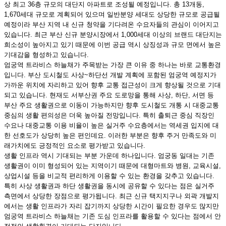
상 최고 36층 규모의 대단지 아파트로 조성될 예정입니다. 총 13개동,
1,670세대 규모로 계획되어 있으며 일반분양 세대도 상당한 규모로 공급될
예정이라 부산 지역 내 신규 청약을 기다려온 수요자들의 관심이 이어지고
있습니다. 최근 부산 신규 분양시장에서 1,000세대 이상의 브랜드 대단지는
희소성이 높아지고 있기 때문에 이번 공급 역시 상징성과 규모 면에서 높은
기대감을 형성하고 있습니다.
엄궁역 트라비스 하늘채가 주목받는 가장 큰 이유 중 하나는 바로 교통환경
입니다. 부산 도시철도 사상~하단선 개발 계획에 포함된 엄궁역 예정지가
가까운 위치에 자리하고 있어 향후 교통 접근성이 크게 향상될 것으로 기대
되고 있습니다. 현재도 서부산권 주요 도로망을 통해 사상, 하단, 서면 등
부산 주요 생활권으로 이동이 가능하지만 향후 도시철도 개통 시 대중교통
중심의 생활 편의성은 더욱 높아질 전망입니다. 특히 출퇴근 중심 직장인
수요나 대중교통 이용 비율이 높은 실거주 수요층에서는 역세권 입지에 대
한 선호도가 상당히 높은 편인데요. 이러한 부분은 향후 주거 만족도와 미
래가치에도 긍정적인 요소로 평가받고 있습니다.
생활 인프라 역시 기대되는 부분 가운데 하나입니다. 엄궁동 일대는 기존
생활권이 이미 형성되어 있는 지역이기 때문에 대형마트와 병원, 교육시설,
상업시설 등을 비교적 편리하게 이용할 수 있는 환경을 갖추고 있습니다.
특히 사상 생활권과 하단 생활권을 동시에 공유할 수 있다는 점은 실거주
측면에서 상당한 장점으로 평가됩니다. 최근 신규 택지지구나 외곽 개발지
에서는 생활 인프라가 자리 잡기까지 상당한 시간이 필요한 경우도 많지만
엄궁역 트라비스 하늘채는 기존 도심 인프라를 활용할 수 있다는 점에서 안