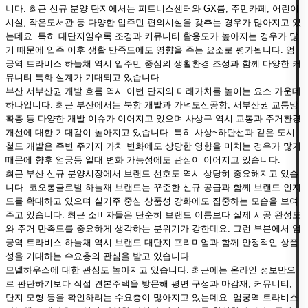
니다. 최근 신규 분양 단지에서는 피트니스센터와 GX룸, 주민카페, 어린이
시설, 작은도서관 등 다양한 입주민 편의시설을 갖추는 경우가 많아지고 있
는데요. 특히 대단지일수록 조경과 커뮤니티 활용도가 높아지는 경우가 많
기 때문에 입주 이후 생활 만족도에도 영향을 주는 요소로 평가됩니다. 엄
궁역 트라비스 하늘채 역시 입주민 중심의 생활환경 조성과 함께 다양한 커
뮤니티 특화 설계가 기대되고 있습니다.
부산 서부산권 개발 흐름 역시 이번 단지의 미래가치를 높이는 요소 가운데
하나입니다. 최근 부산에서는 북항 개발과 가덕도신공항, 서부산권 교통망
확충 등 다양한 개발 이슈가 이어지고 있으며 사상구 역시 교통과 주거환경
개선에 대한 기대감이 높아지고 있습니다. 특히 사상~하단선과 같은 도시
철도 개발은 주변 주거지 가치 변화에도 상당한 영향을 미치는 경우가 많기
때문에 향후 엄궁동 일대 변화 가능성에도 관심이 이어지고 있습니다.
최근 부산 신규 분양시장에서 브랜드 선호도 역시 상당히 중요해지고 있습
니다. 코오롱글로벌 하늘채 브랜드는 꾸준한 신규 공급과 함께 브랜드 인지
도를 확대하고 있으며 실거주 중심 상품성 강화에도 집중하는 모습을 보여
주고 있습니다. 최근 소비자들은 단순히 브랜드 이름보다 실제 시공 완성도
와 주거 만족도를 중요하게 생각하는 분위기가 강한데요. 그런 부분에서 엄
궁역 트라비스 하늘채 역시 브랜드 대단지 프리미엄과 함께 안정적인 상품
성을 기대하는 수요층의 관심을 받고 있습니다.
모델하우스에 대한 관심도 높아지고 있습니다. 최근에는 온라인 정보만으
로 판단하기보다 직접 견본주택을 방문해 평면 구성과 마감재, 커뮤니티,
단지 모형 등을 확인하려는 수요층이 많아지고 있는데요. 엄궁역 트라비스