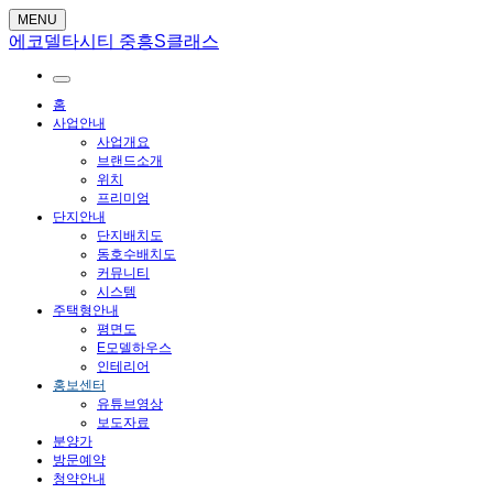
MENU
에코델타시티 중흥S클래스
홈
사업안내
사업개요
브랜드소개
위치
프리미엄
단지안내
단지배치도
동호수배치도
커뮤니티
시스템
주택형안내
평면도
E모델하우스
인테리어
홍보센터
유튜브영상
보도자료
분양가
방문예약
청약안내