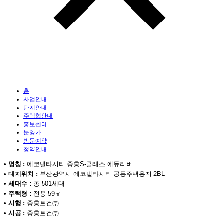
홈
사업안내
단지안내
주택형안내
홍보센터
분양가
방문예약
청약안내
•
명칭 :
에코델타시티 중흥S-클래스 에듀리버
•
대지위치 :
부산광역시 에코델타시티 공동주택용지 2BL
•
세대수 :
총 501세대
•
주택형 :
전용 59㎡
•
시행 :
중흥토건㈜
•
시공 :
중흥토건㈜