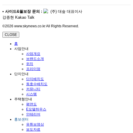
•
사이드&월보장 문의 :
(주) 대숲 대표이사
강종현 Kakao Talk
©2026 www.skynews.co.kr All Rights Reserved.
CLOSE
홈
사업안내
사업개요
브랜드소개
위치
프리미엄
단지안내
단지배치도
동호수배치도
커뮤니티
시스템
주택형안내
평면도
E모델하우스
인테리어
홍보센터
유튜브영상
보도자료