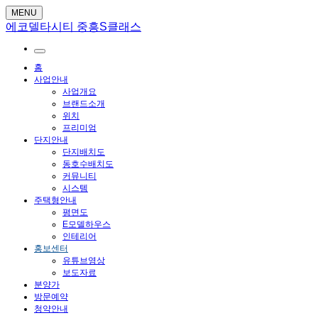
MENU
에코델타시티 중흥S클래스
홈
사업안내
사업개요
브랜드소개
위치
프리미엄
단지안내
단지배치도
동호수배치도
커뮤니티
시스템
주택형안내
평면도
E모델하우스
인테리어
홍보센터
유튜브영상
보도자료
분양가
방문예약
청약안내