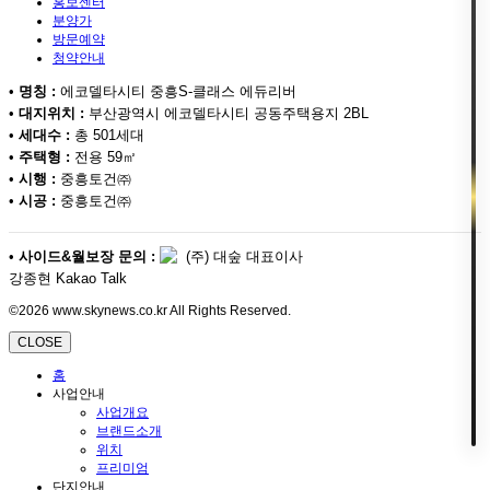
홍보센터
분양가
방문예약
청약안내
•
명칭 :
에코델타시티 중흥S-클래스 에듀리버
•
대지위치 :
부산광역시 에코델타시티 공동주택용지 2BL
•
세대수 :
총 501세대
•
주택형 :
전용 59㎡
•
시행 :
중흥토건㈜
•
시공 :
중흥토건㈜
•
사이드&월보장 문의 :
(주) 대숲 대표이사
강종현 Kakao Talk
©2026 www.skynews.co.kr All Rights Reserved.
CLOSE
홈
사업안내
사업개요
브랜드소개
위치
프리미엄
단지안내