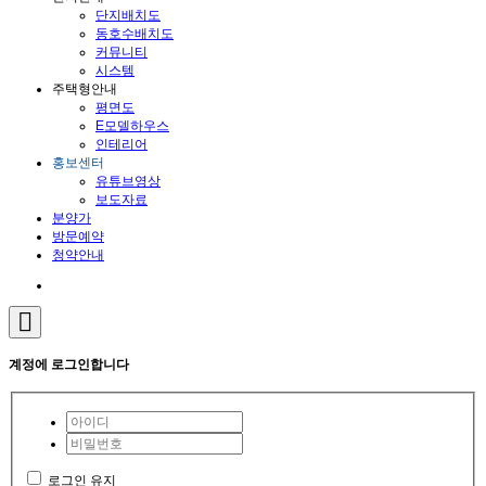
단지배치도
동호수배치도
커뮤니티
시스템
주택형안내
평면도
E모델하우스
인테리어
홍보센터
유튜브영상
보도자료
분양가
방문예약
청약안내
계정에 로그인합니다
로그인 유지