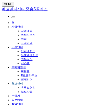
MENU
에코델타시티 중흥S클래스
홈
사업안내
사업개요
브랜드소개
위치
프리미엄
단지안내
단지배치도
동호수배치도
커뮤니티
시스템
주택형안내
평면도
E모델하우스
인테리어
홍보센터
유튜브영상
보도자료
분양가
방문예약
청약안내