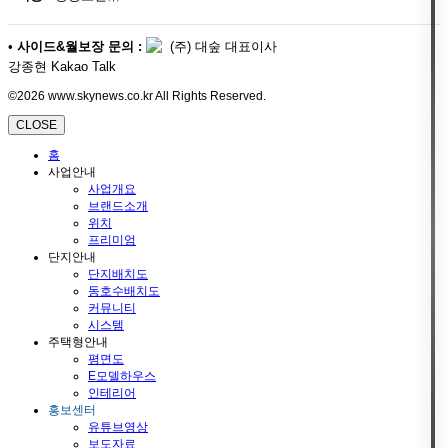
•
사이드&월보장 문의 :
(주) 대숲 대표이사
강종현 Kakao Talk
©2026 www.skynews.co.kr All Rights Reserved.
CLOSE
홈
사업안내
사업개요
브랜드소개
위치
프리미엄
단지안내
단지배치도
동호수배치도
커뮤니티
시스템
주택형안내
평면도
E모델하우스
인테리어
홍보센터
유튜브영상
보도자료