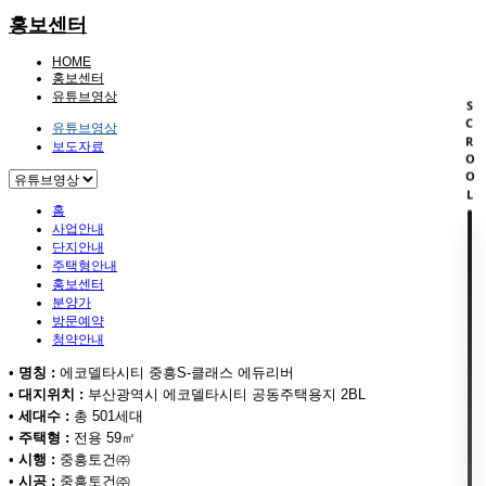
홍보센터
HOME
홍보센터
유튜브영상
SCROOL
유튜브영상
보도자료
홈
사업안내
단지안내
주택형안내
홍보센터
분양가
방문예약
청약안내
•
명칭 :
에코델타시티 중흥S-클래스 에듀리버
•
대지위치 :
부산광역시 에코델타시티 공동주택용지 2BL
•
세대수 :
총 501세대
•
주택형 :
전용 59㎡
•
시행 :
중흥토건㈜
•
시공 :
중흥토건㈜