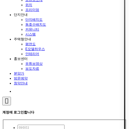
위치
프리미엄
단지안내
단지배치도
동호수배치도
커뮤니티
시스템
주택형안내
평면도
E모델하우스
인테리어
홍보센터
유튜브영상
보도자료
분양가
방문예약
청약안내
계정에 로그인합니다