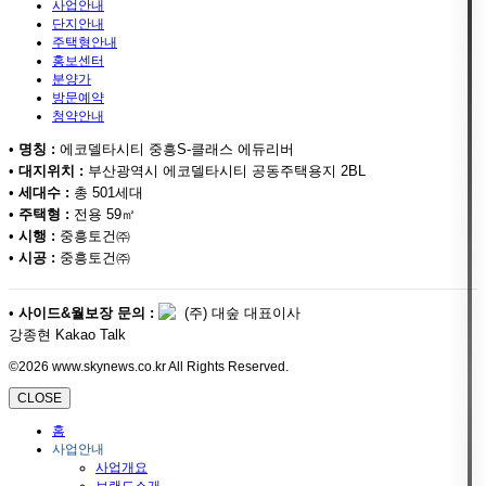
사업안내
단지안내
주택형안내
홍보센터
분양가
방문예약
청약안내
•
명칭 :
에코델타시티 중흥S-클래스 에듀리버
•
대지위치 :
부산광역시 에코델타시티 공동주택용지 2BL
•
세대수 :
총 501세대
•
주택형 :
전용 59㎡
•
시행 :
중흥토건㈜
•
시공 :
중흥토건㈜
•
사이드&월보장 문의 :
(주) 대숲 대표이사
강종현 Kakao Talk
©2026 www.skynews.co.kr All Rights Reserved.
CLOSE
홈
사업안내
사업개요
브랜드소개