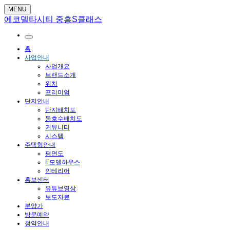
MENU
에코델타시티 중흥S클래스
홈
사업안내
사업개요
브랜드소개
위치
프리미엄
단지안내
단지배치도
동호수배치도
커뮤니티
시스템
주택형안내
평면도
E모델하우스
인테리어
홍보센터
유튜브영상
보도자료
분양가
방문예약
청약안내