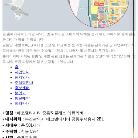
본 홈페이지에 표기된 지역도 및 위치도는 소비자의 이해를 돕기 위한 이미지로 실제 현황
과 차이가 있을 수 있습니다.
교통망, 개발계획, 교육시설 조성 및 학교 배정 등 각종 내용은 관계기관 및 사업주체의 사
정에 따라 변경·지연 또는 취소될 수 있으며, 시행사 및 시공사와 무관합니다.
홈페이지에 기재된 현황 및 개발 관련 정보는 관계기관 자료를 참고하여 작성되었으며, 향
후 사업 추진 과정에서 일부 변경될 수 있습니다.
홈
사업안내
단지안내
주택형안내
홍보센터
분양가
방문예약
청약안내
•
명칭 :
에코델타시티 중흥S-클래스 에듀리버
•
대지위치 :
부산광역시 에코델타시티 공동주택용지 2BL
•
세대수 :
총 501세대
•
주택형 :
전용 59㎡
•
시행 :
중흥토건㈜