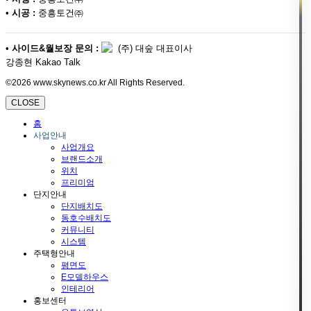
•
시공 :
중흥토건㈜
•
사이드&월보장 문의 :
(주) 대숲 대표이사
강종현 Kakao Talk
©2026 www.skynews.co.kr All Rights Reserved.
CLOSE
홈
사업안내
사업개요
브랜드소개
위치
프리미엄
단지안내
단지배치도
동호수배치도
커뮤니티
시스템
주택형안내
평면도
E모델하우스
인테리어
홍보센터