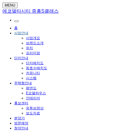
MENU
에코델타시티 중흥S클래스
홈
사업안내
사업개요
브랜드소개
위치
프리미엄
단지안내
단지배치도
동호수배치도
커뮤니티
시스템
주택형안내
평면도
E모델하우스
인테리어
홍보센터
유튜브영상
보도자료
분양가
방문예약
청약안내