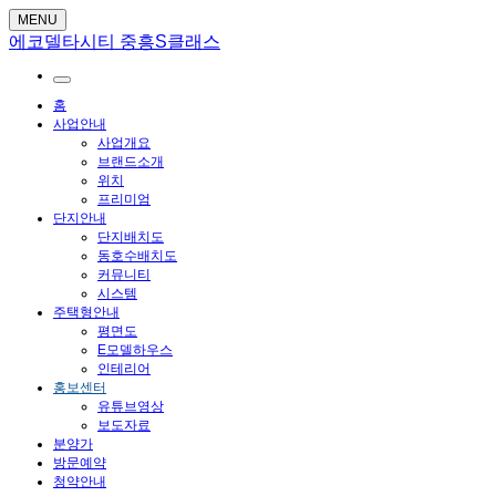
MENU
에코델타시티 중흥S클래스
홈
사업안내
사업개요
브랜드소개
위치
프리미엄
단지안내
단지배치도
동호수배치도
커뮤니티
시스템
주택형안내
평면도
E모델하우스
인테리어
홍보센터
유튜브영상
보도자료
분양가
방문예약
청약안내