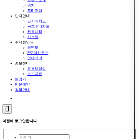
위치
프리미엄
단지안내
단지배치도
동호수배치도
커뮤니티
시스템
주택형안내
평면도
E모델하우스
인테리어
홍보센터
유튜브영상
보도자료
분양가
방문예약
청약안내
계정에 로그인합니다