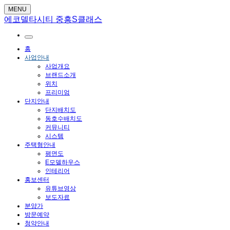
MENU
에코델타시티 중흥S클래스
홈
사업안내
사업개요
브랜드소개
위치
프리미엄
단지안내
단지배치도
동호수배치도
커뮤니티
시스템
주택형안내
평면도
E모델하우스
인테리어
홍보센터
유튜브영상
보도자료
분양가
방문예약
청약안내