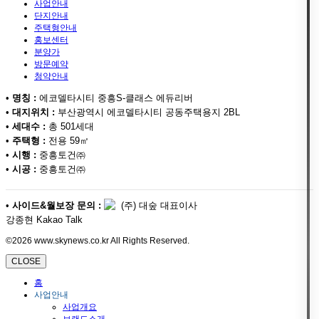
사업안내
단지안내
주택형안내
홍보센터
분양가
방문예약
청약안내
•
명칭 :
에코델타시티 중흥S-클래스 에듀리버
•
대지위치 :
부산광역시 에코델타시티 공동주택용지 2BL
•
세대수 :
총 501세대
•
주택형 :
전용 59㎡
•
시행 :
중흥토건㈜
•
시공 :
중흥토건㈜
•
사이드&월보장 문의 :
(주) 대숲 대표이사
강종현 Kakao Talk
©2026 www.skynews.co.kr All Rights Reserved.
CLOSE
홈
사업안내
사업개요
브랜드소개